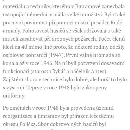
materiálu a techniky, kterého v Jimramově zanechala
ustupující německá armáda velké množství. Byla také
pracovní povinnost při pomoci místní posádce Rudé
armády. Pohoto­vost hasičů se však udržovala a také
museli zasahovat při drob­ných požárech. Počet členů
klesl na 40 mimo jiné proto, že někte­ré rodiny odešly
osídlovat pohraničí (1947). První valná hromada se
konala až v roce 1946. Na ní byli potvrzeni dosavadní
funkcio­náři (starosta Rybář a náčelník Antes).
Zajištění sboru v techni­ce bylo dobré, ale horší to bylo
s výstrojí. Teprve v roce 1948 bylo zakoupeny
uniformy.
Po změnách v roce 1948 byla provedena územní
reorganizace a Jimramov byl přiřazen k českému
okresu Polička. Sbor dobrovol­ných hasičů byl