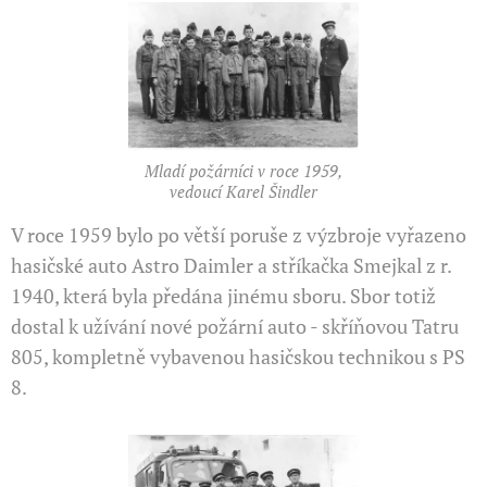
Mladí požárníci v roce 1959,
vedoucí Karel Šindler
V roce 1959 bylo po větší poruše z výzbroje vyřazeno
hasič­ské auto Astro Daimler a stříkačka Smejkal z r.
1940, která byla předána jinému sboru. Sbor totiž
dostal k užívání nové požární auto - skříňovou Tatru
805, kompletně vybavenou hasičskou techni­kou s PS
8.