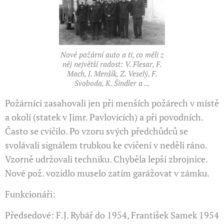
Nové požární auto a ti, co měli z
něj největší radost: V. Flesar, F.
Mach, J. Menšík, Z. Veselý, F.
Svoboda, K. Šindler a ...
Požárníci zasahovali jen při menších požárech v místě
a oko­lí (statek v Jimr. Pavlovicích) a při povodních.
Často se cviči­lo. Po vzoru svých předchůdců se
svolávali signálem trubkou ke cvičení v neděli ráno.
Vzorně udržovali techniku. Chyběla lepší zbrojnice.
Nové pož. vozidlo muselo zatím garážovat v zámku.
Funkcionáři:
Předsedové: F.J. Rybář do 1954, František Samek 1954