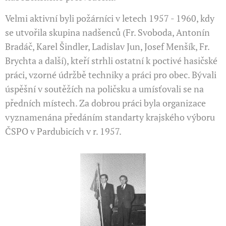
Velmi aktivní byli požárníci v letech 1957 - 1960, kdy
se ut­vořila skupina nadšenců (Fr. Svoboda, Antonín
Bradáč, Karel Šind­ler, Ladislav Jun, Josef Menšík, Fr.
Brychta a další), kteří strhli ostatní k poctivé hasičské
práci, vzorné údržbě techniky a práci pro obec. Bývali
úspěšní v soutěžích na poličsku a umís­ťovali se na
předních místech. Za dobrou práci byla organizace
vyznamenána předáním standarty krajského výboru
ČSPO v Pardubi­cích v r. 1957.