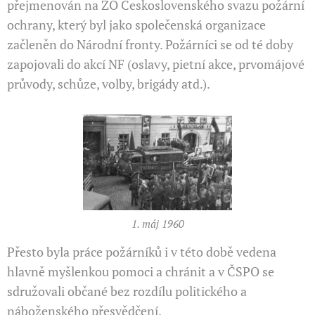
přejmenován na ZO Československého svazu požární
ochrany, který byl jako společenská organizace
začleněn do Národ­ní fronty. Požárníci se od té doby
zapojovali do akcí NF (oslavy, pietní akce, prvomájové
průvody, schůze, volby, brigády atd.).
1. máj 1960
Přesto byla práce požárníků i v této době vedena
hlavně myšlenkou pomoci a chránit a v ČSPO se
sdružovali občané bez rozdílu poli­tického a
náboženského přesvědčení.