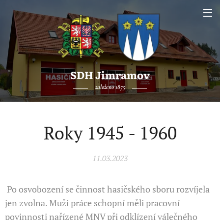
SDH Jimramov
založeno 1875
Roky 1945 - 1960
11.03.2023
Po osvobození se činnost hasičského sboru rozvíjela
jen zvolna. Muži práce schopní měli pracovní
povinnosti nařízené MNV při odklízení válečného