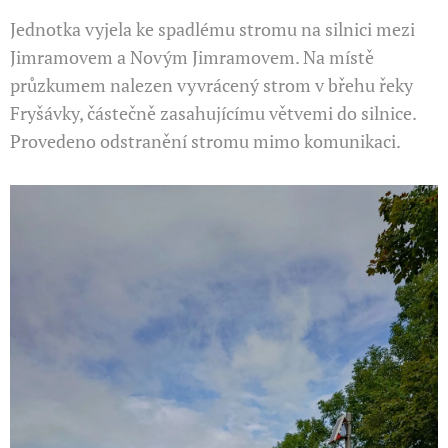
Jednotka vyjela ke spadlému stromu na silnici mezi
Jimramovem a Novým Jimramovem. Na místě
průzkumem nalezen vyvrácený strom v břehu řeky
Fryšávky, částečně zasahujícímu větvemi do silnice.
Provedeno odstranění stromu mimo komunikaci.