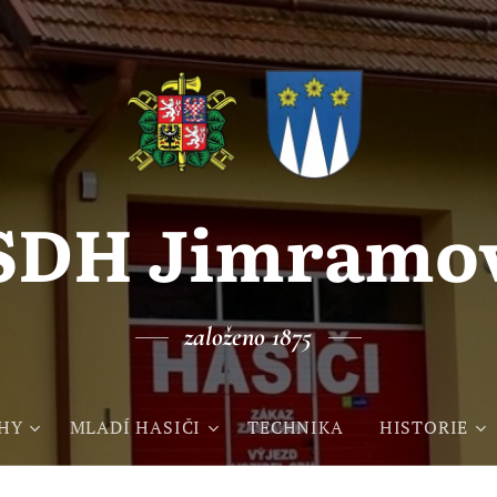
SDH Jimramo
založeno 1875
HY
MLADÍ HASIČI
TECHNIKA
HISTORIE