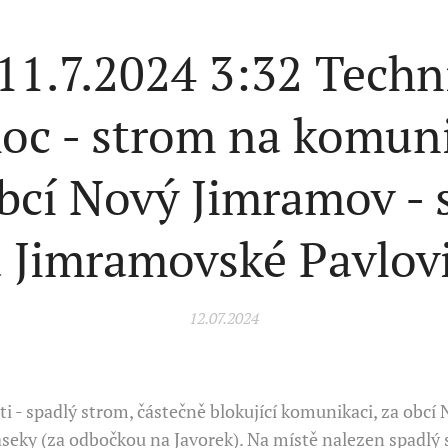
 11.7.2024 3:32 Techn
oc - strom na komuni
bcí Nový Jimramov -
 Jimramovské Pavlov
12.07.2024
sti - spadlý strom, částečně blokující komunikaci, za ob
eky (za odbočkou na Javorek). Na místě nalezen spadlý s