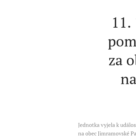
11.
pom
za o
na
Jednotka vyjela k událo
na obec Jimramovské Pas