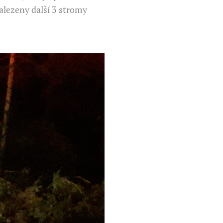
alezeny další 3 stromy