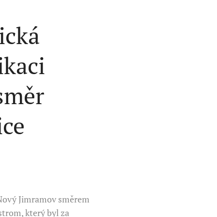
ická
kaci
 směr
ice
cí Nový Jimramov směrem
trom, který byl za