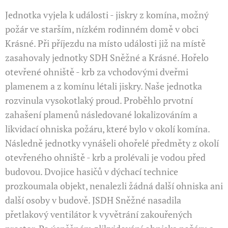
Jednotka vyjela k události - jiskry z komína, možný
požár ve starším, nízkém rodinném domě v obci
Krásné. Při příjezdu na místo události již na místě
zasahovaly jednotky SDH Sněžné a Krásné. Hořelo
otevřené ohniště - krb za vchodovými dveřmi
plamenem a z komínu létali jiskry. Naše jednotka
rozvinula vysokotlaký proud. Proběhlo prvotní
zahašení plamenů následované lokalizováním a
likvidací ohniska požáru, které bylo v okolí komína.
Následně jednotky vynášeli ohořelé předměty z okolí
otevřeného ohniště - krb a prolévali je vodou před
budovou. Dvojice hasičů v dýchací technice
prozkoumala objekt, nenalezli žádná další ohniska ani
další osoby v budově. JSDH Sněžné nasadila
přetlakový ventilátor k vyvětrání zakouřených