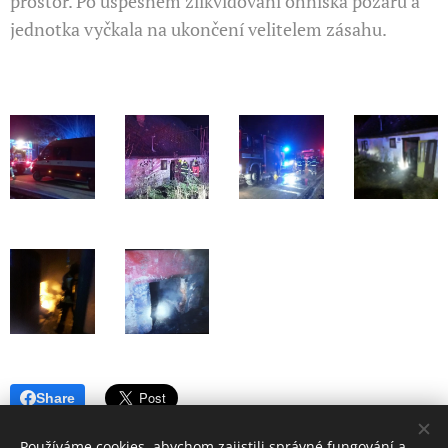
prostor. Po úspěšném zlikvidování ohniska požáru a
jednotka vyčkala na ukončení velitelem zásahu.
Share
Používáme cookies, abychom zajistili správné fungování a