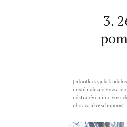
3. 
pom
Jednotka vyjela k událo
místě nalezen vyvrácen
odstraněn mimo vozovku
obnova akceschopnosti 