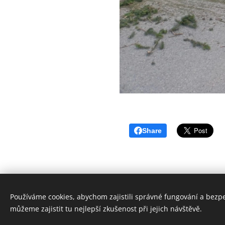
Share
Používáme cookies, abychom zajistili správné fungování a bezp
můžeme zajistit tu nejlepší zkušenost při jejich návštěvě.
Sbor dobrovolných hasičů Jimramov
Všechna práva vyhrazena 2026