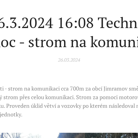
26.3.2024 16:08 Techn
oc - strom na komuni
26.03.2024
sti - strom na komunikaci cca 700m za obcí Jimramov sm
ý strom přes celou komunikaci. Strom za pomoci motorov
. Proveden úklid větví a vozovky po kterém následoval 
jednotky.