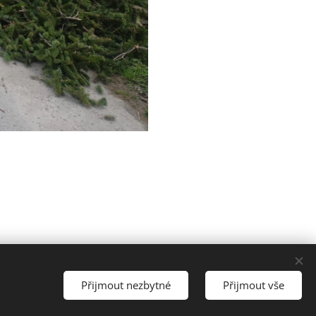
Přijmout nezbytné
Přijmout vše
ytvořeno službou
Webnode
Cookies