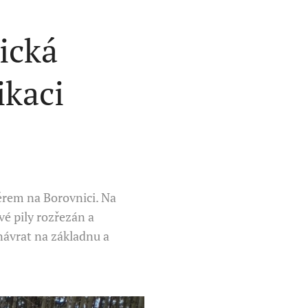
ická
kaci
ěrem na Borovnici. Na
é pily rozřezán a
návrat na základnu a