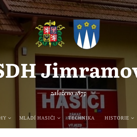
SDH Jimramo
založeno 1875
HY
MLADÍ HASIČI
TECHNIKA
HISTORIE