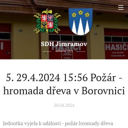
SDH Jimramov
založeno 1875
5. 29.4.2024 15:56 Požár -
hromada dřeva v Borovnici
30.04.2024
Jednotka vyjela k události - požár hromady dřeva