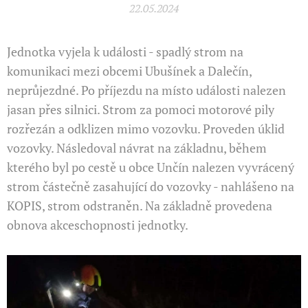
22.05.2024
Jednotka vyjela k události - spadlý strom na
komunikaci mezi obcemi Ubušínek a Dalečín,
neprůjezdné. Po příjezdu na místo události nalezen
jasan přes silnici. Strom za pomoci motorové pily
rozřezán a odklizen mimo vozovku. Proveden úklid
vozovky. Následoval návrat na základnu, během
kterého byl po cestě u obce Unčín nalezen vyvrácený
strom částečně zasahující do vozovky - nahlášeno na
KOPIS, strom odstraněn. Na základně provedena
obnova akceschopnosti jednotky.