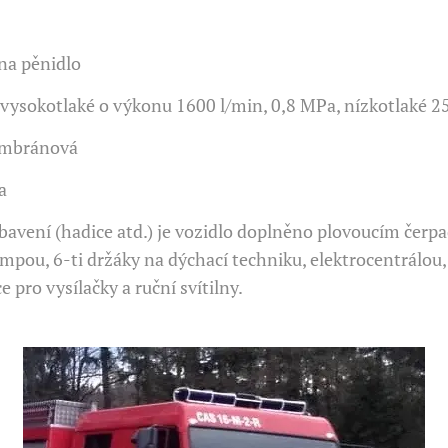
 na pěnidlo
vysokotlaké o výkonu 1600 l/min, 0,8 MPa, nízkotlaké 2
embránová
a
avení (hadice atd.) je vozidlo doplněno plovoucím čerp
mpou, 6-ti držáky na dýchací techniku, elektrocentrálou,
 pro vysílačky a ruční svítilny.