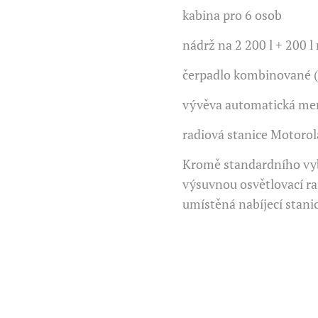
kabina pro 6 osob
nádrž na 2 200 l + 200 l
čerpadlo kombinované (
vývěva automatická m
radiová stanice Motorol
Kromě standardního vyb
výsuvnou osvětlovací ra
umístěná nabíjecí stanice