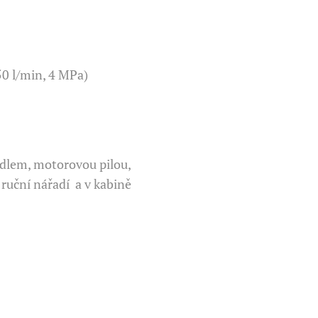
50 l/min, 4 MPa)
adlem, motorovou pilou,
 ruční nářadí a v kabině