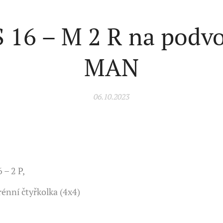
 16 – M 2 R na podv
MAN
06.10.2023
 – 2 P,
énní čtyřkolka (4x4)