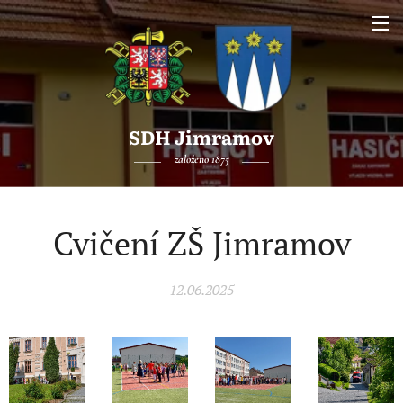
SDH Jimramov
založeno 1875
Cvičení ZŠ Jimramov
12.06.2025