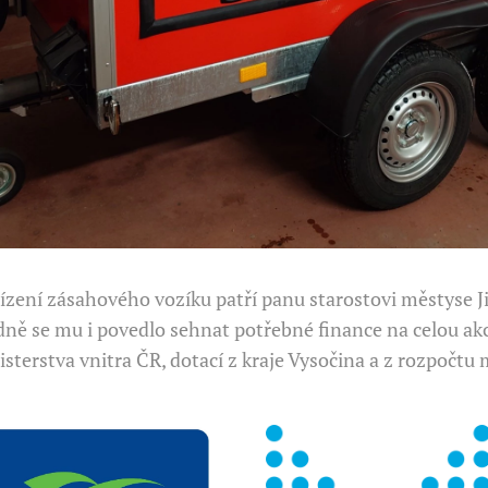
ízení zásahového vozíku patří panu starostovi městyse J
edně se mu i povedlo sehnat potřebné finance na celou akc
isterstva vnitra ČR, dotací z kraje Vysočina a z rozpočt