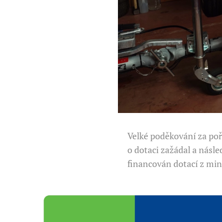
Velké poděkování za poř
o dotaci zažádal a násl
financován dotací z min