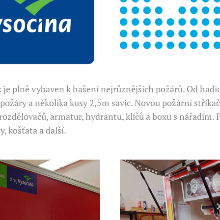
je plně vybaven k hašení nejrůznějších požárů. Od hadic ,
í požáry a několika kusy 2,5m savic. Novou požární stř
ozdělovačů, armatur, hydrantu, klíčů a boxu s nářadím. P
y, košťata a další.