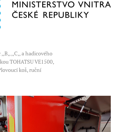
,B,, ,,C,, a hadicového
íkačkou TOHATSU VE1500,
lovoucí koš, ruční