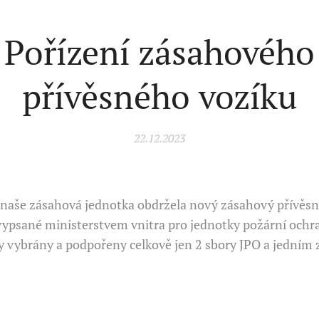
Pořízení zásahového
přívěsného vozíku
22.12.2023
naše zásahová jednotka obdržela nový zásahový přívěsný
vypsané ministerstvem vnitra pro jednotky požární ochrany
ly vybrány a podpořeny celkově jen 2 sbory JPO a jedním 