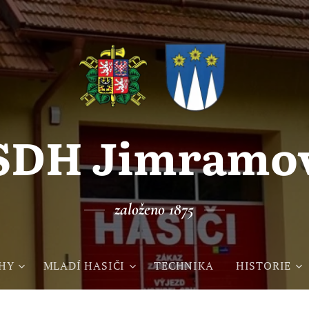
SDH Jimramo
založeno 1875
HY
MLADÍ HASIČI
TECHNIKA
HISTORIE