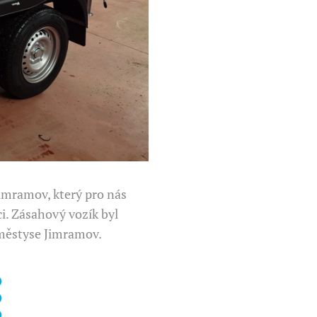
imramov, který pro nás
i. Zásahový vozík byl
u městyse Jimramov.