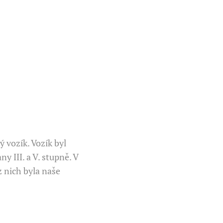
 vozík. Vozík byl
 III. a V. stupně. V
z nich byla naše