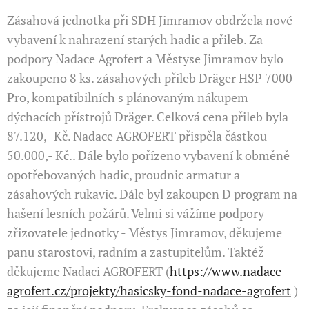
Zásahová jednotka při SDH Jimramov obdržela nové
vybavení k nahrazení starých hadic a přileb. Za
podpory Nadace Agrofert a Městyse Jimramov bylo
zakoupeno 8 ks. zásahových přileb Dräger HSP 7000
Pro, kompatibilních s plánovaným nákupem
dýchacích přístrojů Dräger. Celková cena přileb byla
87.120,- Kč. Nadace AGROFERT přispěla částkou
50.000,- Kč.. Dále bylo pořízeno vybavení k obměně
opotřebovaných hadic, proudnic armatur a
zásahových rukavic. Dále byl zakoupen D program na
hašení lesních požárů. Velmi si vážíme podpory
zřizovatele jednotky - Městys Jimramov, děkujeme
panu starostovi, radním a zastupitelům. Taktéž
děkujeme Nadaci AGROFERT (
https://www.nadace-
agrofert.cz/projekty/hasicsky-fond-nadace-agrofert
)