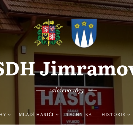
SDH Jimramo
založeno 1875
HY
MLADÍ HASIČI
TECHNIKA
HISTORIE