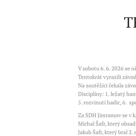
T
V sobotu 6. 6. 2026 se 
Tentokrát vyrazili závod
Na soutěžící čekala záv
Disciplíny: 1. ležatý h
5. rozvinutí hadic, 6. sp
Za SDH Jimramov se v kat
Michal Šafr, který obsadi
Jakub Šafr, který bral 2.