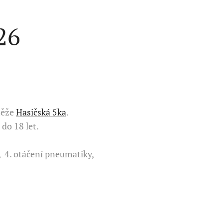
26
utěže
Hasičská 5ka
.
 do 18 let.
, 4. otáčení pneumatiky,