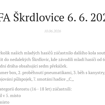
FA Škrdlovice 6. 6. 20
10.06.2026
několik našich mladých hasičů zúčastnilo dalšího kola so
it do nedalekých Škrdlovic, kde závodili mladí hasiči od 6
odní dráha obsahující sedm překážek.
ammer box, 2. proběhnutí pneumatikami, 3. běh s kanystry
ojování půlspojek, 7. smotání hadice ,,C,,
egorii dorostu (16 - 18 let) zúčastnili:
l v 5. místo
 místo