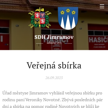
SDH Jimramov
založeno 1875
Veřejná sbírka
26.09.2023
Úřad městyse Jimramov vyhlásil veřejnou sbírku pro
rodinu paní Veroniky Novotné. Zbývá posledních pár
dní a sbírka na pomoc rodině Novotných se blíží ke